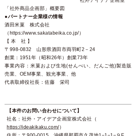
社外アイデア企画室
「社外商品企画部」概要図
●パートナー企業様の情報
酒田米菓 株式会社
（
https://www.sakatabeika.co.jp/
）
【 本 社 】
〒998-0832 山形県酒田市両羽町2－24
創業：1951年（昭和26年）創業73年
事業内容：米菓および生地(せんべい、だんご他)製造販
売業、OEM事業、観光事業、他
代表取締役社長：佐藤 栄司
【本件のお問い合わせについて】
社名：社外・アイデア企画室株式会社（
https://ideakikaku.com/
）
住所：〒900-0015 沖縄県那覇市久茂地1−1−1−９F