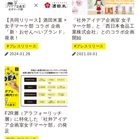
【共同リリース】酒田米菓 ×
「社外アイデア企画室 女子
女子マーケ部 コラボ 企画
マーケ部」と「西日本食品工
「新・おせんべいブランド」
業株式会社」とのコラボ企画
発表！
開始
プレスリリース
プレスリリース
2024.01.29
2021.03.01
F2R層（アラフォーリッチ
層）に特化した「社外アイデ
ア企画室女子マーケ部」の発
足