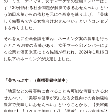
のコミュニティです。女子マーケ部の企画メンバーはま
ず「30分語れる社会問題が解決できるおせんべい」とい
う酒田米菓からの依頼を元に企画案を練り上げ、「美味
しく備蓄もできる女性向けおせんべい」というコンセプ
トを作りました。
それを元に企画会議を重ね、ネーミング案の募集を行っ
たところ34案の応募があり、女子マーケ部メンバーによ
る投票と酒田米菓による協議が行われ、2024年1月16日
に以下のネーミングが決定しました。
「美ちっぷす」（商標登録申請中）
「地震などの災害時に食べることも可能な備蓄できるお
せんべい」「美容や健康が気になる女性向けの食物繊維
豊富で美味しいおせんべい」ということから、【美容健
康向け】【サクサク美味しい】【備蓄】という意味を込