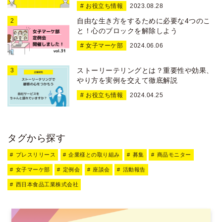
# お役立ち情報
2023.08.28
自由な生き方をするために必要な4つのこ
と！心のブロックを解除しよう
# 女子マーケ部
2024.06.06
ストーリーテリングとは？重要性や効果、
やり方を実例を交えて徹底解説
# お役立ち情報
2024.04.25
タグから探す
プレスリリース
企業様との取り組み
募集
商品モニター
女子マーケ部
定例会
座談会
活動報告
西日本食品工業株式会社