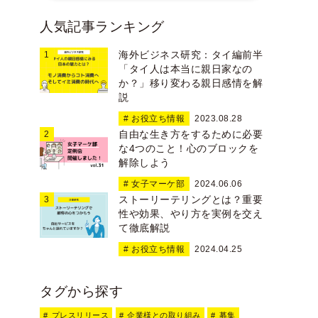
人気記事ランキング
海外ビジネス研究：タイ編前半
「タイ人は本当に親日家なの
か？」移り変わる親日感情を解
説
# お役立ち情報
2023.08.28
自由な生き方をするために必要
な4つのこと！心のブロックを
解除しよう
# 女子マーケ部
2024.06.06
ストーリーテリングとは？重要
性や効果、やり方を実例を交え
て徹底解説
# お役立ち情報
2024.04.25
タグから探す
プレスリリース
企業様との取り組み
募集