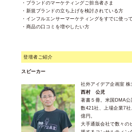
・ブランドのマーケティングご担当者さま
・新規ブランドの立ち上げを検討されている方
・インフルエンサーマーケティングをすでに使っ
・商品の口コミを増やしたい方
登壇者ご紹介
スピーカー
社外アイデア企画室 
西村 公児
著書５冊。米国DMA
数421社、上場企業7
億円。
大手通販会社で数々の
援するコンサルティン