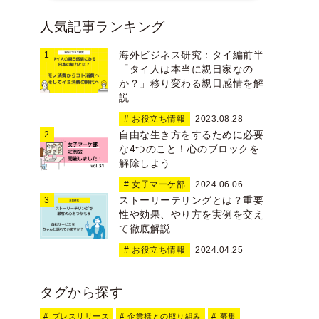
人気記事ランキング
海外ビジネス研究：タイ編前半
「タイ人は本当に親日家なの
か？」移り変わる親日感情を解
説
# お役立ち情報
2023.08.28
自由な生き方をするために必要
な4つのこと！心のブロックを
解除しよう
# 女子マーケ部
2024.06.06
ストーリーテリングとは？重要
性や効果、やり方を実例を交え
て徹底解説
# お役立ち情報
2024.04.25
タグから探す
プレスリリース
企業様との取り組み
募集