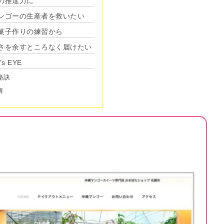
の推進力に
ンゴーの生産者を救いたい
菓子作りの練習から
さを余すところなく届けたい
 EYE
秘訣
解